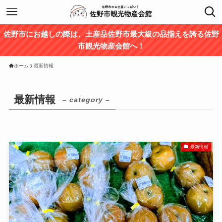
佐野市にお越しの際は、土産品佐野市最大級の品揃えを誇る佐野
市観光物産会館へ！
ホーム
最新情報
最新情報
– category –
最新情報